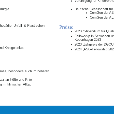
Vereinigung für Kinderort
Deutsche Gesellschaft für
rurgie
ComGen der AE –
ComGen der AE 
hopädie, Unfall- & Plastischen
Preise:
2023 “Stipendium für Quali
Fellowship in Schweden u
Kopenhagen 2023
2023 „Lehrpreis der DGOU 
und Kniegelenkes
2024 „ASG-Fellowship 202
hrose, besonders auch im höheren
satz an Hüfte und Knie
 im klinischen Alltag