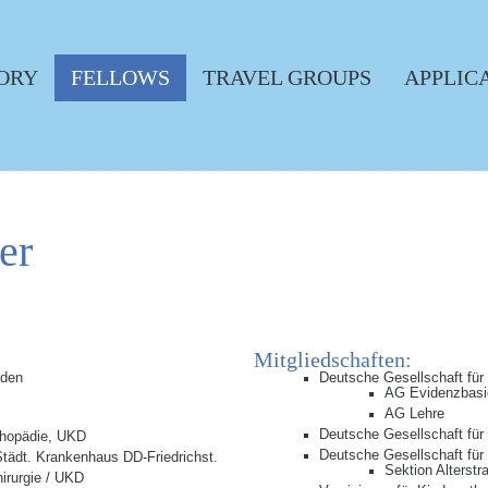
ORY
FELLOWS
TRAVEL GROUPS
APPLIC
er
Mitgliedschaften:
sden
Deutsche Gesellschaft für
AG Evidenzbasi
AG Lehre
Deutsche Gesellschaft fü
rthopädie, UKD
Deutsche Gesellschaft für 
, Städt. Krankenhaus DD-Friedrichst.
Sektion Alterstr
hirurgie / UKD