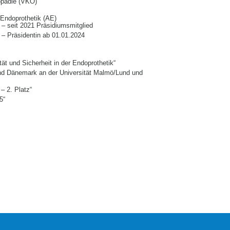
hopädie (VKO)
 Endoprothetik (AE)
 seit 2021 Präsidiumsmitglied
– Präsidentin ab 01.01.2024
tät und Sicherheit in der Endoprothetik“
nd Dänemark an der Universität Malmö/Lund und
– 2. Platz“
5“