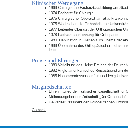
Klinischer Werdegang
1968 Chirurgische Facharztausbildung am Stadtk
1974 Facharzt für Chirurgie
1975 Chirurgischer Oberarzt am Stadtkranken
1975 Wechsel an die Orthopädische Universitätsk
1977 Leitender Oberarzt der Orthopädischen Uni
1978 Facharztanerkennung für Orthopädie
1980 Habilitation in Gießen zum Thema der Anw
1988 Übernahme des Orthopädischen Lehrstuhles 
Heim
Preise und Ehrungen
1980 Verleihung des Heine-Preises der Deutsch
1982 Anglo-amerikanisches Reisestipendium de
1985 Honorarprofessor der Justus-Liebig-Univer
Mitgliedschaften
Ehrenmitglied der Türkischen Gesellschaft für 
Mitherausgeber der Zeitschrift „Der Orthopäde“
Gewählter Präsident der Norddeutschen Orthopä
Go back