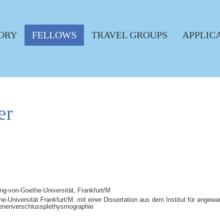
ORY
FELLOWS
TRAVEL GROUPS
APPLIC
er
ng-von-Goethe-Universität, Frankfurt/M
Universität Frankfurt/M. mit einer Dissertation aus dem Institut für angewand
enenverschlussplethysmographie