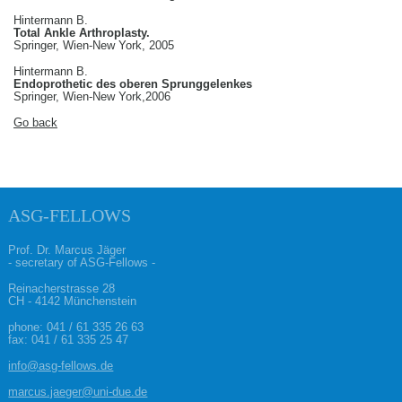
Hintermann B.
Total Ankle Arthroplasty.
Springer, Wien-New York, 2005
Hintermann B.
Endoprothetic des oberen Sprunggelenkes
Springer, Wien-New York,2006
Go back
ASG-FELLOWS
Prof. Dr. Marcus Jäger
- secretary of ASG-Fellows -
Reinacherstrasse 28
CH - 4142 Münchenstein
phone:
041 / 61 335 26 63
fax: 041 / 61 335 25 47
info@asg-fellows.de
marcus.jaeger@uni-due.de