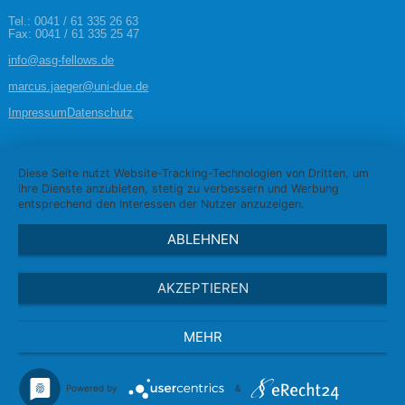
Tel.:
0041 / 61 335 26 63
Fax: 0041 / 61 335 25 47
info@asg-fellows.de
marcus.jaeger@uni-due.de
Navigation überspringen
Impressum
Datenschutz
Diese Seite nutzt Website-Tracking-Technologien von Dritten, um
ihre Dienste anzubieten, stetig zu verbessern und Werbung
entsprechend den Interessen der Nutzer anzuzeigen.
ABLEHNEN
AKZEPTIEREN
MEHR
Powered by
&