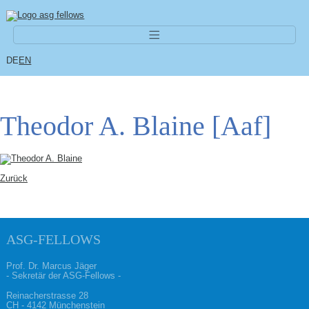
Navigation überspringen
DE
EN
Theodor A. Blaine [Aaf]
Zurück
ASG-FELLOWS
Prof. Dr. Marcus Jäger
- Sekretär der ASG-Fellows -
Reinacherstrasse 28
CH - 4142 Münchenstein